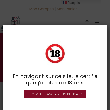
Français
Mon Compte
|
Mon Panier
Votre spécialiste des vins à
Froidchapelle
BOUTIQUE EN LIGNE
En navigant sur ce site, je certifie
que j’ai plus de 18 ans.
JE CERTIFIE AVOIR PLUS DE 18 ANS