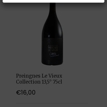
Preingnes Le Vieux
Collection 13,5° 75cl
€
16,00