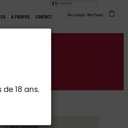
Français
Mon Compte
|
Mon Panier
ECA
A PROPOS
CONTACT
s de 18 ans.
Mon compte