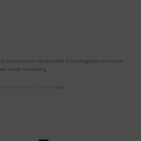
s, strictement nécessaires à la navigation sur notre
ques ou de marketing.
Policy
and
Terms of Service
apply.