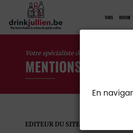
VINS
RHUM
Votre spécialiste des vins à Froidcha
MENTIONS LÉGALES
En navigant
EDITEUR DU SITE