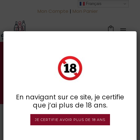
Français
Mon Compte
|
Mon Panier
Votre spécialiste des vins à
Froidchapelle
BOUTIQUE EN LIGNE
En navigant sur ce site, je certifie
que j’ai plus de 18 ans.
JE CERTIFIE AVOIR PLUS DE 18 ANS