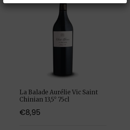
La Balade Aurélie Vic Saint
Chinian 13,5° 75cl
€
8,95