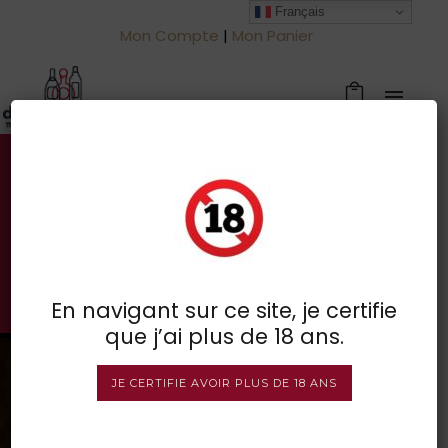
Français
Mon Compte
|
Mon Panier
Votre spécialiste des vins à
Froidchapelle
BOUTIQUE EN LIGNE
En navigant sur ce site, je certifie
que j’ai plus de 18 ans.
JE CERTIFIE AVOIR PLUS DE 18 ANS