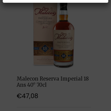
Malecon Reserva Imperial 18
Ans 40° 70cl
€
47,08