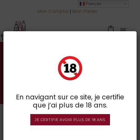
Français
Mon Compte
|
Mon Panier
Votre spécialiste des vins à
Froidchapelle
BOUTIQUE EN LIGNE
En navigant sur ce site, je certifie
que j’ai plus de 18 ans.
JE CERTIFIE AVOIR PLUS DE 18 ANS