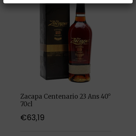
Zacapa Centenario 23 Ans 40°
70cl
€
63,19