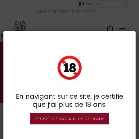
Français
Mon Compte
|
Mon Panier
Votre spécialiste des vins à
Froidchapelle
BOUTIQUE EN LIGNE
En navigant sur ce site, je certifie
que j’ai plus de 18 ans.
JE CERTIFIE AVOIR PLUS DE 18 ANS