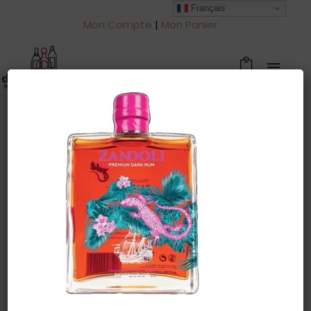
Français
Mon Compte
|
Mon Panier
Warning
: Trying to access array offset
on value of type null in
/htdocs/drinkjullien.be/wp-
content/themes/oshin/content.php
on line
28
18 décembre 2024