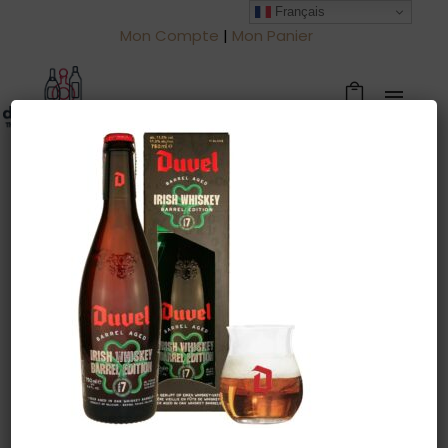
Français
Mon Compte
|
Mon Panier
Warning
: Trying to access array offset
on value of type null in
/htdocs/drinkjullien.be/wp-
content/themes/oshin/content.php
on line
28
23 novembre 2024