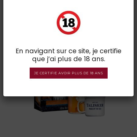
coffret talisker 10 ans
POSTED BY : VINSDIRECT
/
0 COMMENTS
/
UNDER :
En navigant sur ce site, je certifie
que j’ai plus de 18 ans.
JE CERTIFIE AVOIR PLUS DE 18 ANS