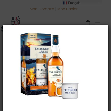
Français
Mon Compte
|
Mon Panier
Warning
: Trying to access array offset
on value of type null in
/htdocs/drinkjullien.be/wp-
content/themes/oshin/content.php
on line
28
18 novembre 2023