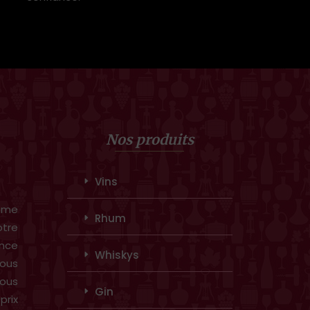
Nos produits
Vins
amme
Rhum
otre
ence
Whiskys
ous
vous
Gin
prix