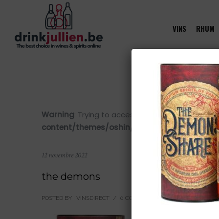
VINS
RHUM
Warning
: Trying to access array offset on value 
content/themes/oshin/content.php
on line
28
12 novembre 2022
the demons
POSTED BY : VINSDIRECT
/
0 COMMENTS
/
UNDER :