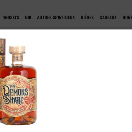
WHISKYS
GIN
AUTRES SPIRITUEUX
BIÈRES
CADEAUX
HOR
of type null in
/htdocs/drinkjullien.be/wp-