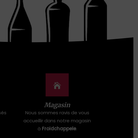
Magasin
sés
Nous sommes ravis de vous
e
accueillir dans notre magasin
à
Froidchappele
.