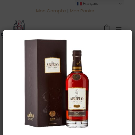
Français
Mon Compte
|
Mon Panier
Warning
: Trying to access array offset
on value of type null in
/htdocs/drinkjullien.be/wp-
content/themes/oshin/content.php
on line
28
12 novembre 2022