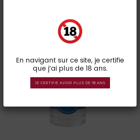
moulin du loup blanc
POSTED BY : VINSDIRECT
/
0 COMMENTS
/
UNDER :
En navigant sur ce site, je certifie
que j’ai plus de 18 ans.
JE CERTIFIE AVOIR PLUS DE 18 ANS