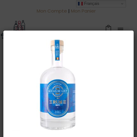
Français
Mon Compte
|
Mon Panier
Warning
: Trying to access array offset
on value of type null in
/htdocs/drinkjullien.be/wp-
content/themes/oshin/content.php
on line
28
11 novembre 2022