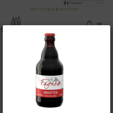
Français
Mon Compte
|
Mon Panier
Warning
: Trying to access array offset
on value of type null in
/htdocs/drinkjullien.be/wp-
content/themes/oshin/content.php
on line
28
2 novembre 2022