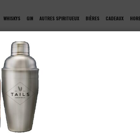
WHISKYS
GIN
AUTRES SPIRITUEUX
BIÈRES
CADEAUX
HOR
of type null in
/htdocs/drinkjullien.be/wp-