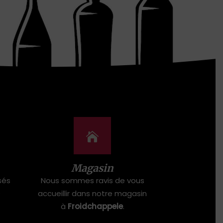
Magasin
sés
Nous sommes ravis de vous
e
accueillir dans notre magasin
à
Froidchappele
.