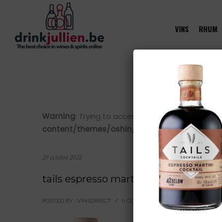
VINS
RHUM
Warning
: Trying to access array offset on value 
content/themes/oshin/content.php
on line
28
29 octobre 2022
tails espresso martini
POSTED BY : VINSDIRECT
/
0 COMMENTS
/
UNDER :