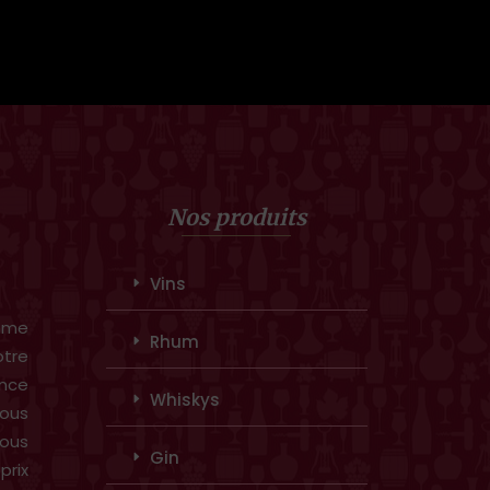
Nos produits
Vins
amme
Rhum
otre
ence
Whiskys
ous
vous
Gin
prix