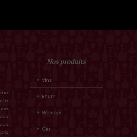
Nos produits
Vins
amme
Rhum
otre
ence
Whiskys
ous
vous
Gin
prix