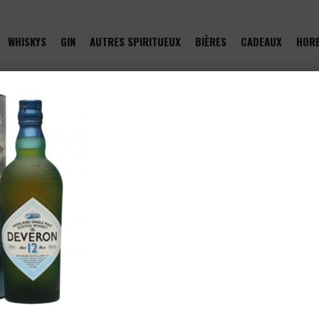
WHISKYS
GIN
AUTRES SPIRITUEUX
BIÈRES
CADEAUX
HOR
of type null in
/htdocs/drinkjullien.be/wp-