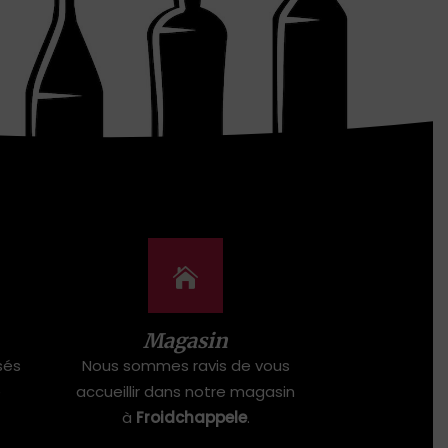
Magasin
sés
Nous sommes ravis de vous
e
accueillir dans notre magasin
à
Froidchappele
.