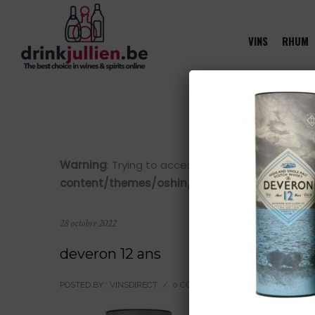
VINS
RHUM
Warning
: Trying to access array offset on value 
content/themes/oshin/content.php
on line
28
28 octobre 2022
deveron 12 ans
POSTED BY : VINSDIRECT
/
0 COMMENTS
/
UNDER :