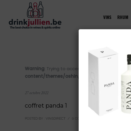
VINS
RHUM
Warning
: Trying to access array offset on value 
content/themes/oshin/content.php
on line
28
27 octobre 2022
coffret panda 1
POSTED BY : VINSDIRECT
/
0 COMMENTS
/
UNDER :