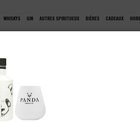
WHISKYS
GIN
AUTRES SPIRITUEUX
BIÈRES
CADEAUX
HOR
of type null in
/htdocs/drinkjullien.be/wp-