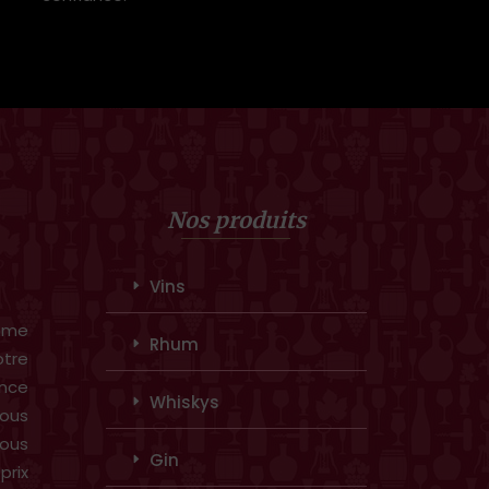
Nos produits
Vins
amme
Rhum
otre
ence
Whiskys
ous
vous
Gin
prix