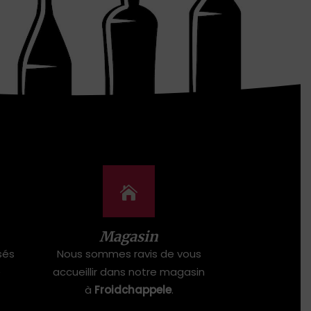
Magasin
sés
Nous sommes ravis de vous
e
accueillir dans notre magasin
à
Froidchappele
.