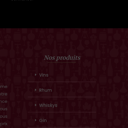
Nos produits
Vins
amme
Rhum
otre
ence
Whiskys
ous
vous
Gin
prix