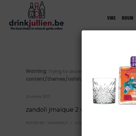
VINS
RHUM
Warning
: Trying to access array offset on value 
content/themes/oshin/content.php
on line
28
26 octobre 2022
zandoli jmaique 2 verre
POSTED BY : VINSDIRECT
/
0 COMMENTS
/
UNDER :