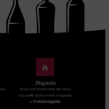
Magasin
sés
Nous sommes ravis de vous
e
accueillir dans notre magasin
à
Froidchappele
.