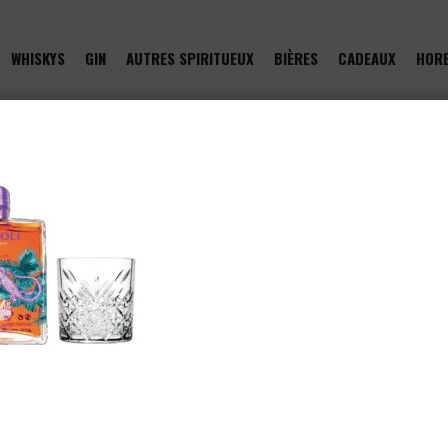
WHISKYS
GIN
AUTRES SPIRITUEUX
BIÈRES
CADEAUX
HOR
of type null in
/htdocs/drinkjullien.be/wp-