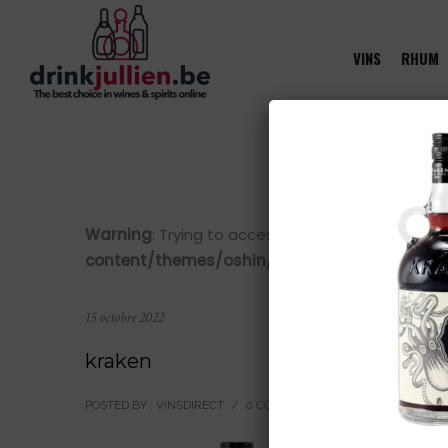
VINS
RHUM
Warning
: Trying to access array offset on value 
content/themes/oshin/content.php
on line
28
15 octobre 2022
kraken
POSTED BY : VINSDIRECT
/
0 COMMENTS
/
UNDER :