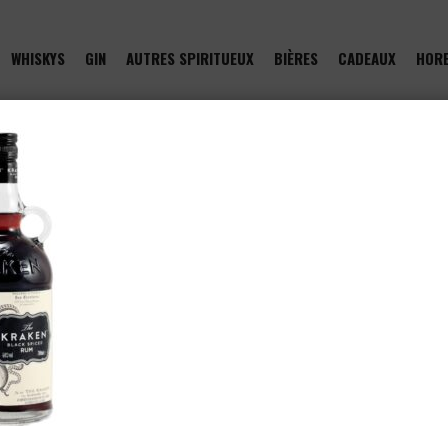
WHISKYS
GIN
AUTRES SPIRITUEUX
BIÈRES
CADEAUX
HOR
of type null in
/htdocs/drinkjullien.be/wp-