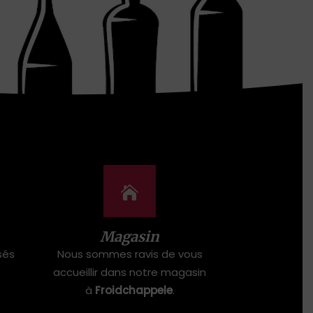
Magasin
sés
Nous sommes ravis de vous
e
accueillir dans notre magasin
à
Froidchappele
.