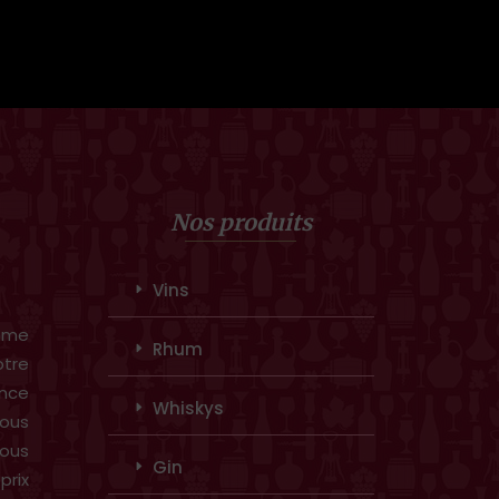
Nos produits
Vins
amme
Rhum
otre
ence
Whiskys
ous
vous
Gin
prix