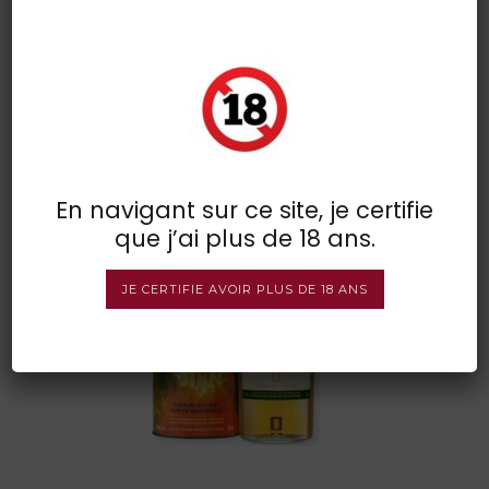
special release lagavulin 12 ans
POSTED BY : VINSDIRECT
/
0 COMMENTS
/
UNDER :
En navigant sur ce site, je certifie
que j’ai plus de 18 ans.
JE CERTIFIE AVOIR PLUS DE 18 ANS