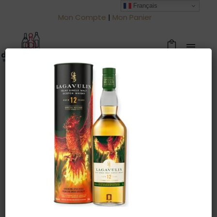
Français
Mon Compte
|
Mon Panier
Warning
: Trying to access array offset
on value of type null in
/htdocs/drinkjullien.be/wp-
content/themes/oshin/content.php
on line
28
14 octobre 2022