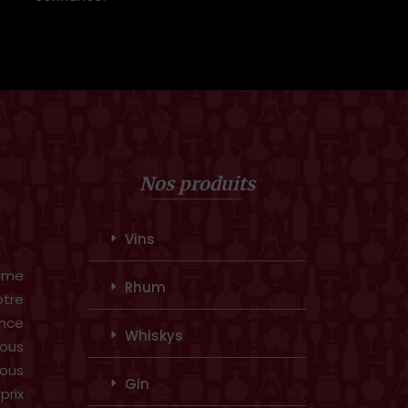
Nos produits
Vins
amme
Rhum
otre
ence
Whiskys
ous
vous
Gin
prix