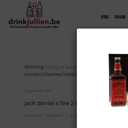
VINS
RHUM
Warning
: Trying to access array offset on value 
content/themes/oshin/content.php
on line
28
24 septembre 2022
jack daniel s fire 2 verres 35 07l
POSTED BY : VINSDIRECT
/
0 COMMENTS
/
UNDER :