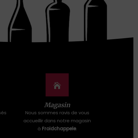
Magasin
sés
Nous sommes ravis de vous
e
accueillir dans notre magasin
à
Froidchappele
.