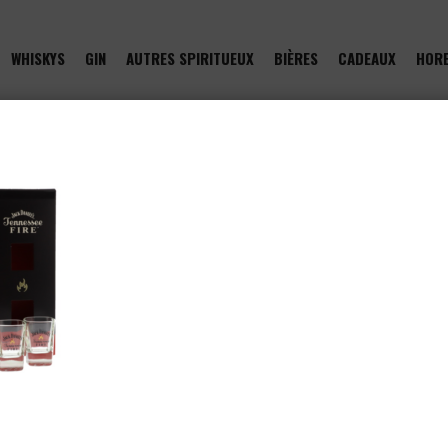
WHISKYS
GIN
AUTRES SPIRITUEUX
BIÈRES
CADEAUX
HOR
of type null in
/htdocs/drinkjullien.be/wp-