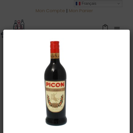
Français
Mon Compte
|
Mon Panier
Warning
: Trying to access array offset
on value of type null in
/htdocs/drinkjullien.be/wp-
content/themes/oshin/content.php
on line
28
19 septembre 2022