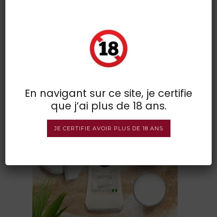
batida home teaser product
classic 1
POSTED BY : VINSDIRECT
/
0 COMMENTS
/
UNDER :
En navigant sur ce site, je certifie
que j’ai plus de 18 ans.
JE CERTIFIE AVOIR PLUS DE 18 ANS