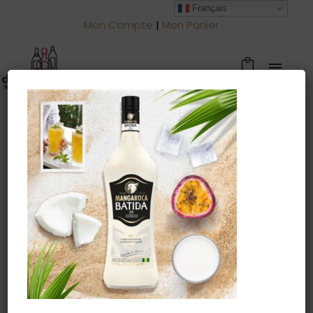
Français
Mon Compte
|
Mon Panier
Warning
: Trying to access array offset
on value of type null in
/htdocs/drinkjullien.be/wp-
content/themes/oshin/content.php
on line
28
5 septembre 2022