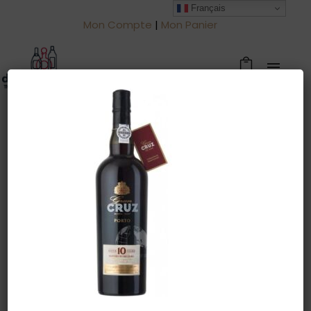
Français
Mon Compte
|
Mon Panier
Warning
: Trying to access array offset
on value of type null in
/htdocs/drinkjullien.be/wp-
content/themes/oshin/content.php
on line
28
3 septembre 2022