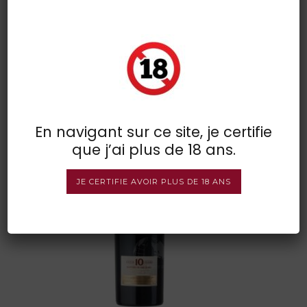
porto cruz 10 years
drankenwereld
POSTED BY : VINSDIRECT
/
0 COMMENTS
/
UNDER :
En navigant sur ce site, je certifie
que j’ai plus de 18 ans.
JE CERTIFIE AVOIR PLUS DE 18 ANS