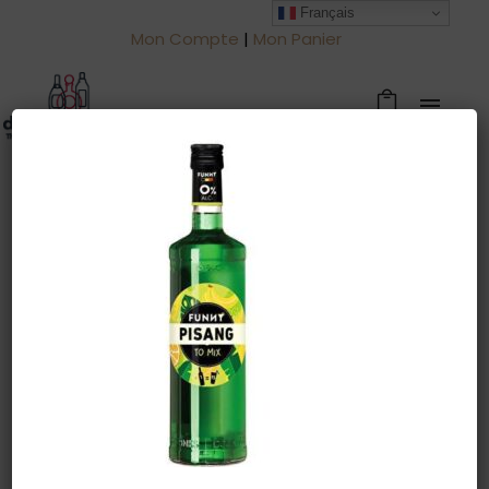
Français
Mon Compte
|
Mon Panier
Warning
: Trying to access array offset
on value of type null in
/htdocs/drinkjullien.be/wp-
content/themes/oshin/content.php
on line
28
30 août 2022