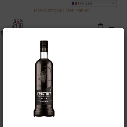
Français
Mon Compte
|
Mon Panier
Warning
: Trying to access array offset
on value of type null in
/htdocs/drinkjullien.be/wp-
content/themes/oshin/content.php
on line
28
28 août 2022