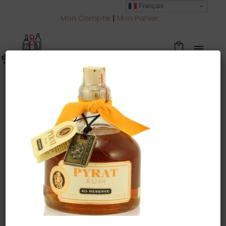
Français
Mon Compte
|
Mon Panier
Warning
: Trying to access array offset
on value of type null in
/htdocs/drinkjullien.be/wp-
content/themes/oshin/content.php
on line
28
22 août 2022