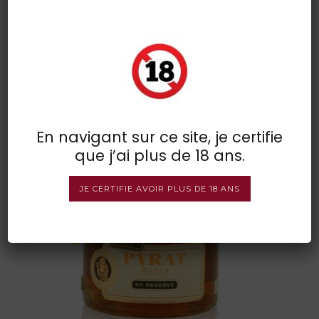
pyrat rum xo reserve 07l 40
vol
POSTED BY : VINSDIRECT
/
0 COMMENTS
/
UNDER :
En navigant sur ce site, je certifie
que j’ai plus de 18 ans.
JE CERTIFIE AVOIR PLUS DE 18 ANS