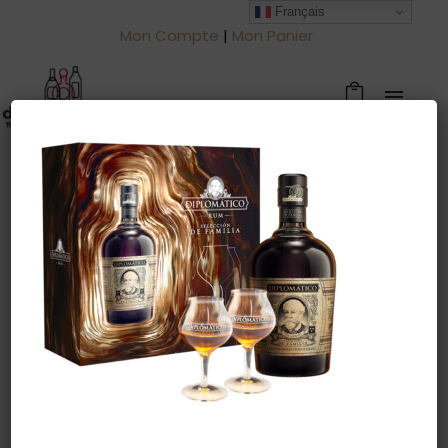
Français
Mon Compte
|
Mon Panier
Warning
: Trying to access array offset
on value of type null in
/htdocs/drinkjullien.be/wp-
content/themes/oshin/content.php
on line
28
23 juillet 2022