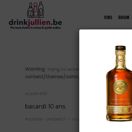
VINS
RHUM
Warning
: Trying to access array offset on value 
content/themes/oshin/content.php
on line
28
16 juillet 2022
bacardi 10 ans
POSTED BY : VINSDIRECT
/
0 COMMENTS
/
UNDER :