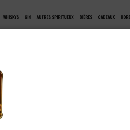
WHISKYS
GIN
AUTRES SPIRITUEUX
BIÈRES
CADEAUX
HOR
of type null in
/htdocs/drinkjullien.be/wp-