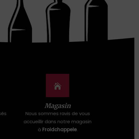
Magasin
sés
Nous sommes ravis de vous
e
accueillir dans notre magasin
à
Froidchappele
.