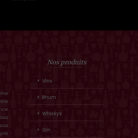
Nos produits
Vins
amme
Rhum
otre
ence
Whiskys
ous
vous
Gin
prix