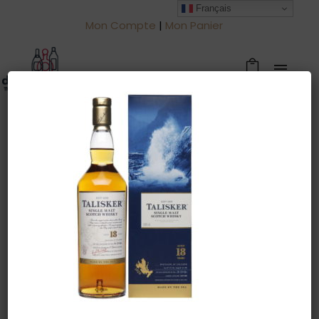
Français
Mon Compte
|
Mon Panier
Warning
: Trying to access array offset
on value of type null in
/htdocs/drinkjullien.be/wp-
content/themes/oshin/content.php
on line
28
26 juin 2022