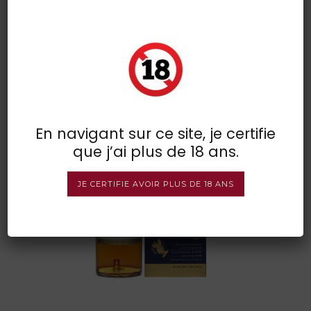
talisker 18 yr 83567
POSTED BY : VINSDIRECT
/
0 COMMENTS
/
UNDER :
En navigant sur ce site, je certifie
que j’ai plus de 18 ans.
JE CERTIFIE AVOIR PLUS DE 18 ANS