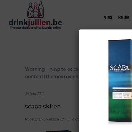
VINS
RHUM
Warning
: Trying to access array offset on value 
content/themes/oshin/content.php
on line
28
25 juin 2022
scapa skiren
POSTED BY : VINSDIRECT
/
0 COMMENTS
/
UNDER :