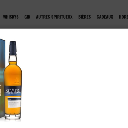
WHISKYS
GIN
AUTRES SPIRITUEUX
BIÈRES
CADEAUX
HOR
of type null in
/htdocs/drinkjullien.be/wp-