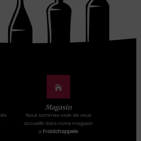
Magasin
sés
Nous sommes ravis de vous
e
accueillir dans notre magasin
à
Froidchappele
.