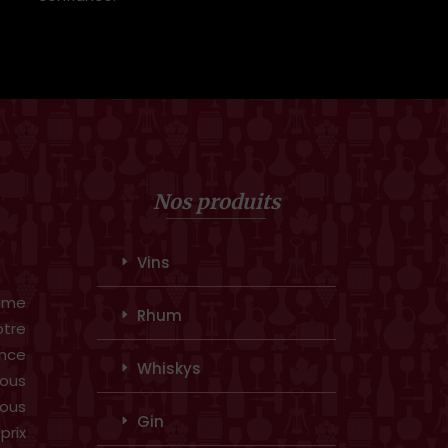
Nos produits
Vins
amme
Rhum
otre
ence
Whiskys
ous
vous
Gin
prix