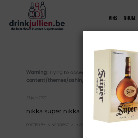
VINS
RHUM
Warning
: Trying to access array offset on value 
content/themes/oshin/content.php
on line
28
25 juin 2022
nikka super nikka
POSTED BY : VINSDIRECT
/
0 COMMENTS
/
UNDER :