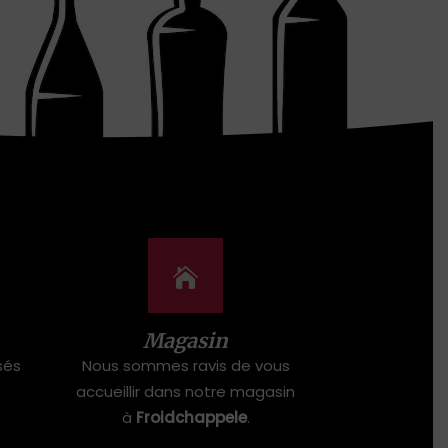
Magasin
sés
Nous sommes ravis de vous
e
accueillir dans notre magasin
à
Froidchappele
.