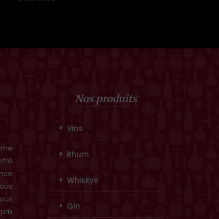
Nos produits
Vins
amme
Rhum
otre
ence
Whiskys
ous
vous
Gin
prix