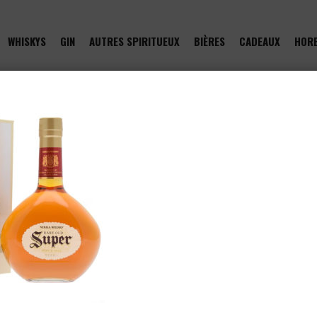
WHISKYS
GIN
AUTRES SPIRITUEUX
BIÈRES
CADEAUX
HOR
of type null in
/htdocs/drinkjullien.be/wp-