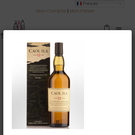
Français
Mon Compte
|
Mon Panier
Warning
: Trying to access array offset
on value of type null in
/htdocs/drinkjullien.be/wp-
content/themes/oshin/content.php
on line
28
16 juin 2022