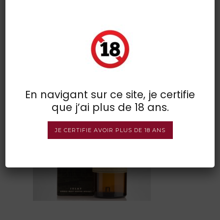
caol ila 12 ans
POSTED BY : VINSDIRECT
/
0 COMMENTS
/
UNDER :
En navigant sur ce site, je certifie
que j’ai plus de 18 ans.
JE CERTIFIE AVOIR PLUS DE 18 ANS