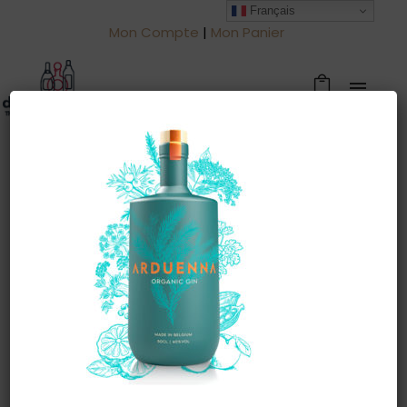
Français
Mon Compte
|
Mon Panier
Warning
: Trying to access array offset
on value of type null in
/htdocs/drinkjullien.be/wp-
content/themes/oshin/content.php
on line
28
3 avril 2022