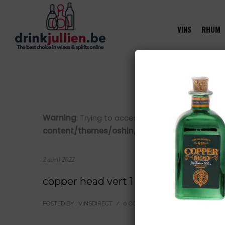
VINS
RHUM
Warning
: Trying to access array offset on value 
content/themes/oshin/content.php
on line
28
2 avril 2022
copper head vert 1
POSTED BY : VINSDIRECT
/
0 COMMENTS
/
UNDER :