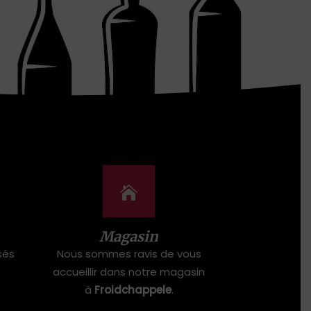
Magasin
sés
Nous sommes ravis de vous
e
accueillir dans notre magasin
à
Froidchappele
.