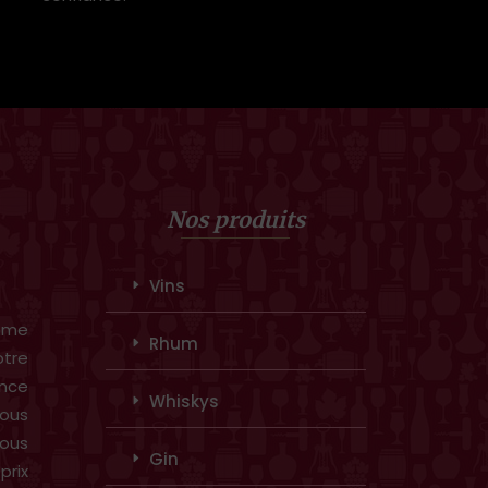
Nos produits
Vins
amme
Rhum
otre
ence
Whiskys
ous
vous
Gin
prix