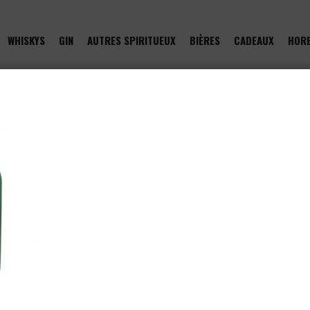
WHISKYS
GIN
AUTRES SPIRITUEUX
BIÈRES
CADEAUX
HOR
of type null in
/htdocs/drinkjullien.be/wp-