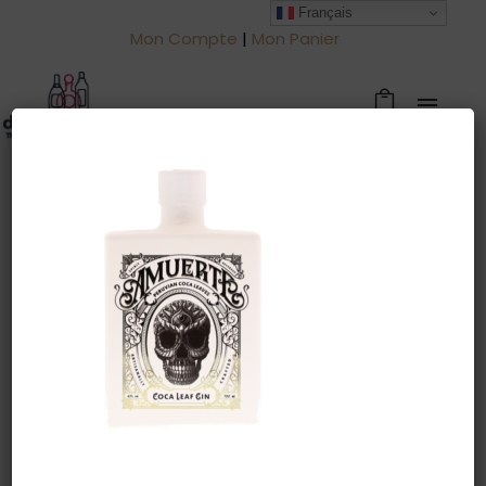
Français
Mon Compte
|
Mon Panier
Warning
: Trying to access array offset
on value of type null in
/htdocs/drinkjullien.be/wp-
content/themes/oshin/content.php
on line
28
2 avril 2022