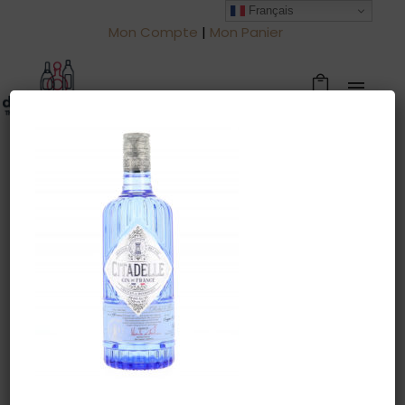
Français
Mon Compte
|
Mon Panier
Warning
: Trying to access array offset
on value of type null in
/htdocs/drinkjullien.be/wp-
content/themes/oshin/content.php
on line
28
1 avril 2022