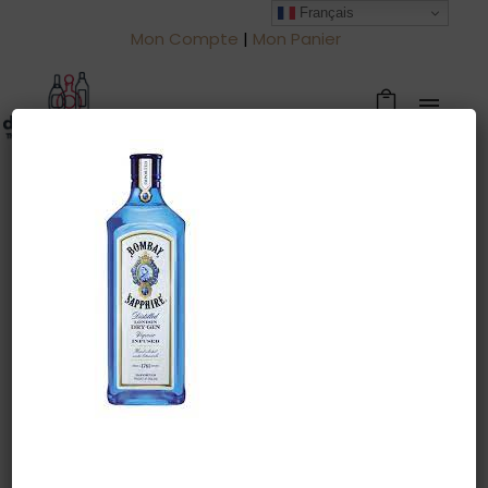
Français
Mon Compte
|
Mon Panier
Warning
: Trying to access array offset
on value of type null in
/htdocs/drinkjullien.be/wp-
content/themes/oshin/content.php
on line
28
23 mars 2022