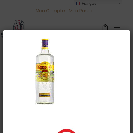
Français
Mon Compte
|
Mon Panier
Warning
: Trying to access array offset
on value of type null in
/htdocs/drinkjullien.be/wp-
content/themes/oshin/content.php
on line
28
21 mars 2022