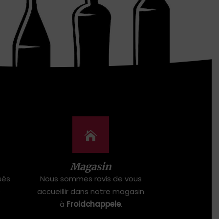
Magasin
sés
Nous sommes ravis de vous
e
accueillir dans notre magasin
à
Froidchappele
.