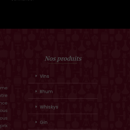
Nos produits
Vins
amme
Rhum
otre
ence
Whiskys
ous
vous
Gin
prix