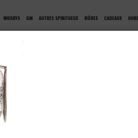
WHISKYS
GIN
AUTRES SPIRITUEUX
BIÈRES
CADEAUX
HOR
of type null in
/htdocs/drinkjullien.be/wp-