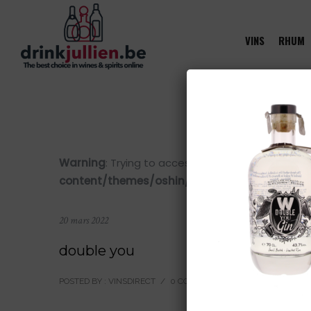
VINS
RHUM
Warning
: Trying to access array offset on value 
content/themes/oshin/content.php
on line
28
20 mars 2022
double you
POSTED BY : VINSDIRECT
/
0 COMMENTS
/
UNDER :