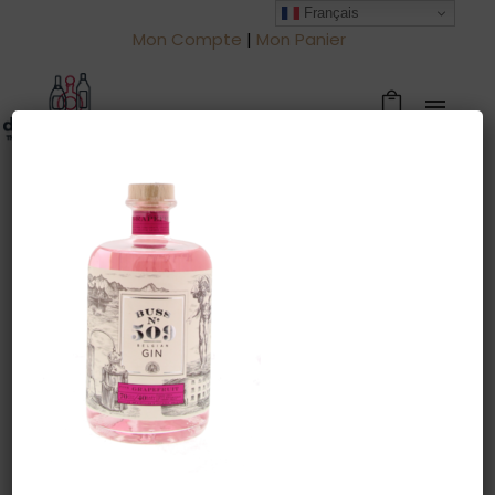
Français
Mon Compte
|
Mon Panier
Warning
: Trying to access array offset
on value of type null in
/htdocs/drinkjullien.be/wp-
content/themes/oshin/content.php
on line
28
10 mars 2022