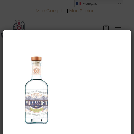
Français
Mon Compte
|
Mon Panier
Warning
: Trying to access array offset
on value of type null in
/htdocs/drinkjullien.be/wp-
content/themes/oshin/content.php
on line
28
6 mars 2022