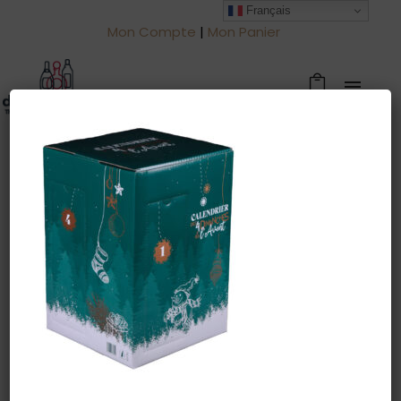
Français
Mon Compte
|
Mon Panier
Warning
: Trying to access array offset
on value of type null in
/htdocs/drinkjullien.be/wp-
content/themes/oshin/content.php
on line
28
23 octobre 2025