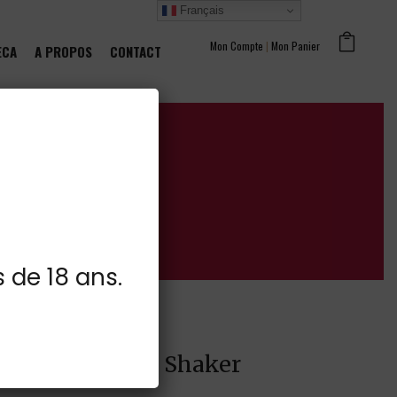
Français
Mon Compte
|
Mon Panier
ECA
A PROPOS
CONTACT
s de 18 ans.
r 14.9° 50cl + 1 Shaker