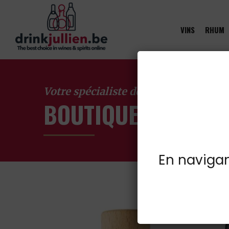
VINS
RHUM
Votre spécialiste des vins à Froidcha
BOUTIQUE EN LIGN
En navigant