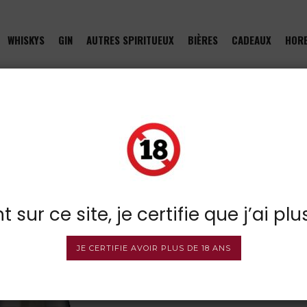
WHISKYS
GIN
AUTRES SPIRITUEUX
BIÈRES
CADEAUX
HOR
pelle
E
 sur ce site, je certifie que j’ai plu
JE CERTIFIE AVOIR PLUS DE 18 ANS
Tails Whisky Sou