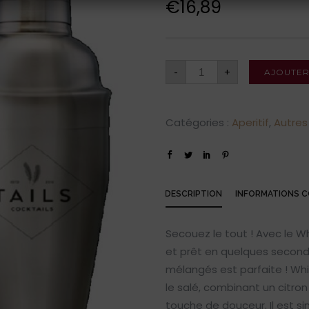
€
16,89
-
+
AJOUTER
Catégories :
Aperitif
,
Autres 
DESCRIPTION
INFORMATIONS 
Secouez le tout ! Avec le Wh
et prêt en quelques second
mélangés est parfaite ! Whisk
le salé, combinant un citron
touche de douceur. Il est si