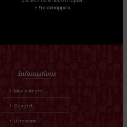
e
accueillir dans notre magasin
à
Froidchappele
.
Informations
Mon compte
Contact
Livraisons