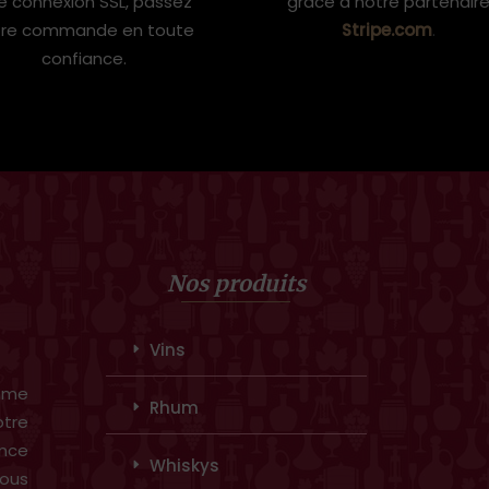
e connexion SSL, passez
grâce à notre partenair
tre commande en toute
Stripe.com
.
confiance.
Nos produits
Vins
amme
Rhum
otre
ence
Whiskys
ous