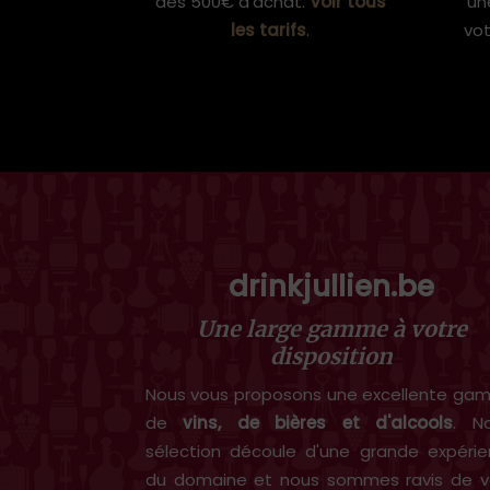
dès 500€ d'achat.
Voir tous
un
les tarifs
.
vo
drinkjullien.be
Une large gamme à votre
disposition
Nous vous proposons une excellente g
de
vins, de bières et d'alcools
. N
sélection découle d'une grande expéri
du domaine et nous sommes ravis de v