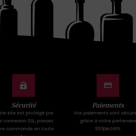
t
€
9
:
,
€
9
1
9
8
.
,
2
7
.
Sécurité
Paiements
tre site est protégé par
Vos paiements sont sécuri
e connexion SSL, passez
grâce à notre partenair
tre commande en toute
Stripe.com
.