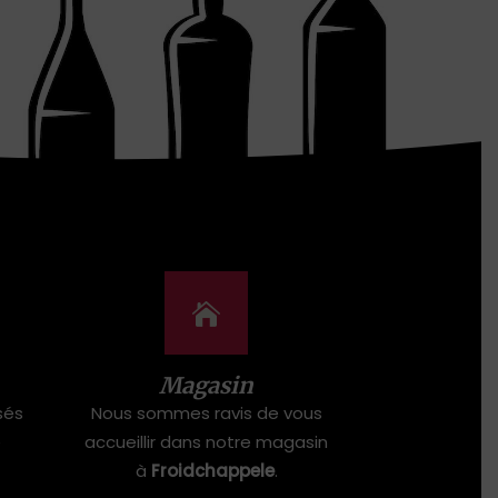
Magasin
sés
Nous sommes ravis de vous
e
accueillir dans notre magasin
à
Froidchappele
.