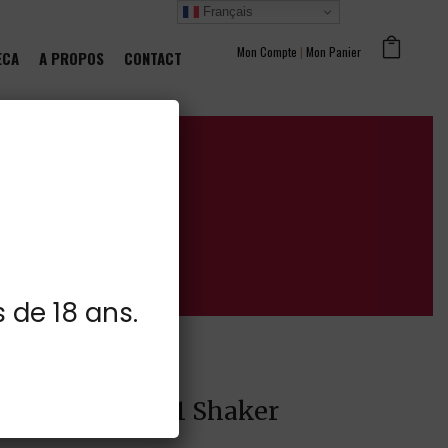
Français
Mon Compte
|
Mon Panier
ECA
A PROPOS
CONTACT
s de 18 ans.
i 14.9° 50cl + 1 Shaker