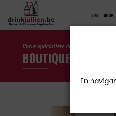
VINS
RHUM
Votre spécialiste des vins à Froidcha
BOUTIQUE EN LIGN
En navigant