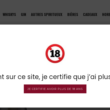
WHISKYS
GIN
AUTRES SPIRITUEUX
BIÈRES
CADEAUX
HOR
pelle
E
 sur ce site, je certifie que j’ai plu
JE CERTIFIE AVOIR PLUS DE 18 ANS
Tails Rum Daiquir