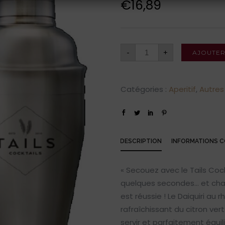
€
16,89
-
+
AJOUTER
Catégories :
Aperitif
,
Autres 
DESCRIPTION
INFORMATIONS 
« Secouez avec le Tails Cock
quelques secondes… et cha
est réussie ! Le Daiquiri au
rafraîchissant du citron ver
servir et parfaitement équil