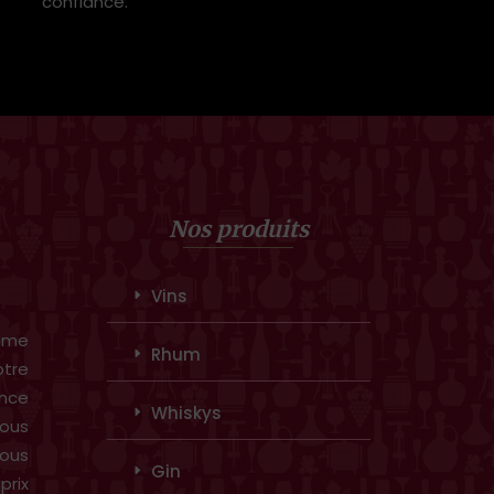
confiance.
Nos produits
Vins
amme
Rhum
otre
ence
Whiskys
ous
vous
Gin
prix