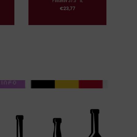
Poliakov 37.5° 1L
€
23,77