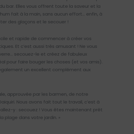
du bar. Elles vous offrent toute la saveur et la
rhum fait à la main, sans aucun effort… enfin, à
ter des glaçons et le secouer !
 facile et rapide de commencer à créer vos
ques. Et c’est aussi très amusant ! Ne vous
verre… secouez-le et créez de fabuleux
éal pour faire bouger les choses (et vos amis).
 également un excellent complément aux
ale, approuvée par les barmen, de notre
quiri. Nous avons fait tout le travail, c’est à
 allez-y : secouez ! Vous êtes maintenant prêt
la plage dans votre jardin. »