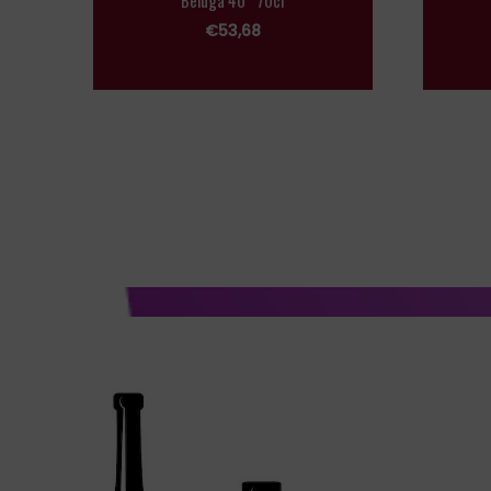
Beluga 40° 70cl
€
53,68