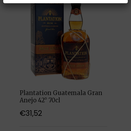
Plantation Guatemala Gran
Anejo 42° 70cl
€
31,52