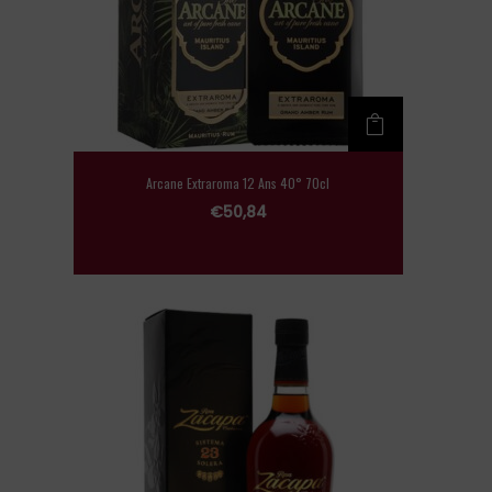
Arcane Extraroma 12 Ans 40° 70cl
€
50,84