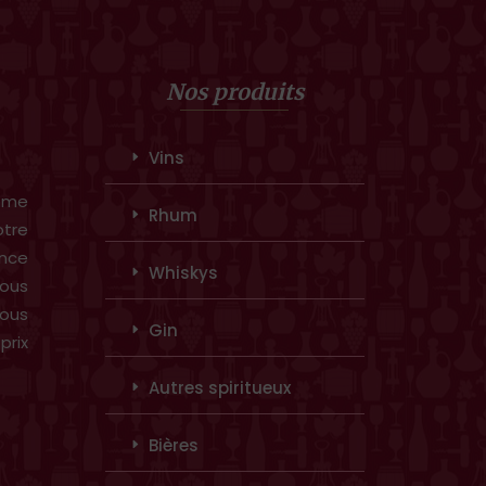
Nos produits
Vins
amme
Rhum
otre
ence
Whiskys
ous
vous
Gin
prix
Autres spiritueux
Bières