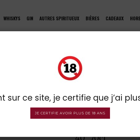
WHISKYS
GIN
AUTRES SPIRITUEUX
BIÈRES
CADEAUX
HOR
pelle
E
 sur ce site, je certifie que j’ai plu
JE CERTIFIE AVOIR PLUS DE 18 ANS
Millonario Soler
40° 70cl