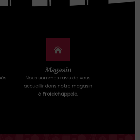
Magasin
sés
Nous sommes ravis de vous
e
accueillir dans notre magasin
à
Froidchappele
.