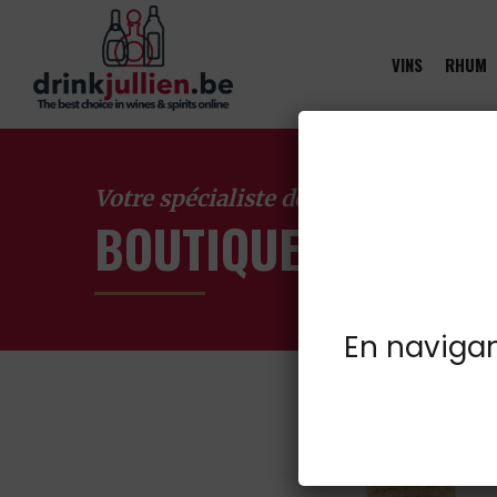
VINS
RHUM
Votre spécialiste des vins à Froidcha
BOUTIQUE EN LIGN
En navigant