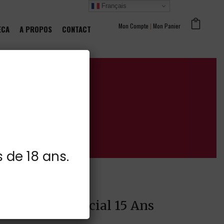
Français
Mon Compte
|
Mon Panier
ECA
A PROPOS
CONTACT
s de 18 ans.
a Reserva Especial 15 Ans