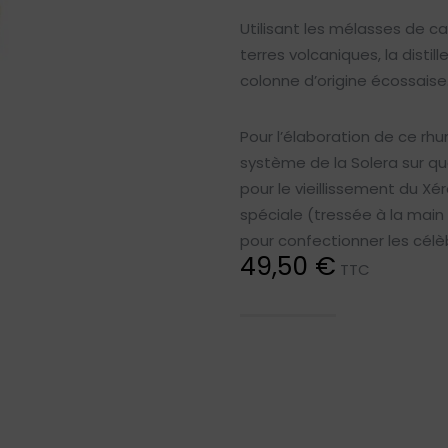
Utilisant les mélasses de c
terres volcaniques, la disti
colonne d’origine écossaise
Pour l’élaboration de ce rhum 
système de la Solera sur qu
pour le vieillissement du Xé
spéciale (tressée à la main p
pour confectionner les cé
49,50 €
TTC