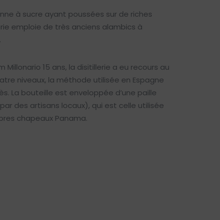
anne à sucre ayant poussées sur de riches
llerie emploie de très anciens alambics à
.
Millonario 15 ans, la disitillerie a eu recours au
atre niveaux, la méthode utilisée en Espagne
rès. La bouteille est enveloppée d’une paille
ar des artisans locaux), qui est celle utilisée
lèbres chapeaux Panama.