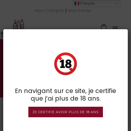
Français
Mon Compte
|
Mon Panier
Votre spécialiste des vins à
Froidchapelle
BOUTIQUE EN LIGNE
En navigant sur ce site, je certifie
que j’ai plus de 18 ans.
JE CERTIFIE AVOIR PLUS DE 18 ANS