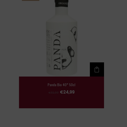
Panda Bio 40° 50cl
L
L
€
24,99
€
32,00
e
e
p
p
r
r
i
i