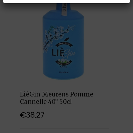
LièGin Meurens Pomme
Cannelle 40° 50cl
€
38,27