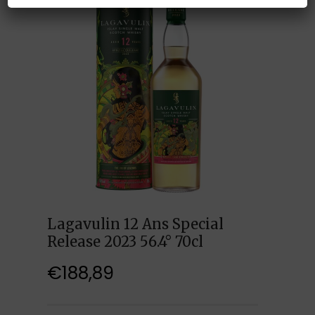
Lagavulin 12 Ans Special
Release 2023 56.4° 70cl
€
188,89