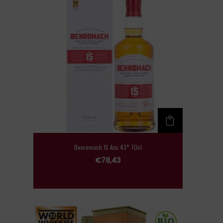
Benromach 15 Ans 43° 70cl
€
78,43