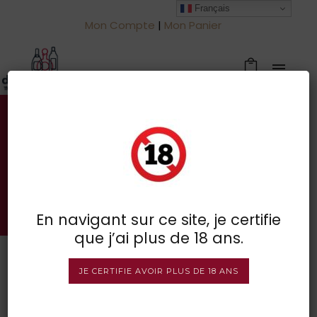
Français
Mon Compte
|
Mon Panier
Votre spécialiste des vins à
Froidchapelle
BOUTIQUE EN LIGNE
En navigant sur ce site, je certifie
que j’ai plus de 18 ans.
JE CERTIFIE AVOIR PLUS DE 18 ANS