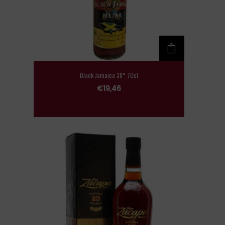
Black Jamaica 38° 70cl
€
19,46