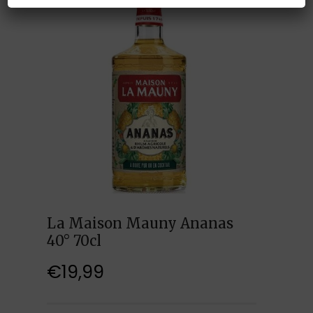
La Maison Mauny Ananas
40° 70cl
€
19,99