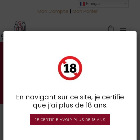
Français
Mon Compte
|
Mon Panier
Votre spécialiste des vins à
Froidchapelle
BOUTIQUE EN LIGNE
En navigant sur ce site, je certifie
que j’ai plus de 18 ans.
JE CERTIFIE AVOIR PLUS DE 18 ANS