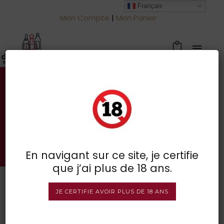
Français
Mon Compte
|
Mon Panier
Votre spécialiste des vins à
Froidchapelle
BOUTIQUE EN LIGNE
En navigant sur ce site, je certifie
que j’ai plus de 18 ans.
JE CERTIFIE AVOIR PLUS DE 18 ANS