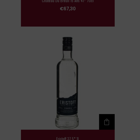
Chateau Du Breuil 15 Ans 41° 70cl
€
67,30
Eristoff 37.5° 1L