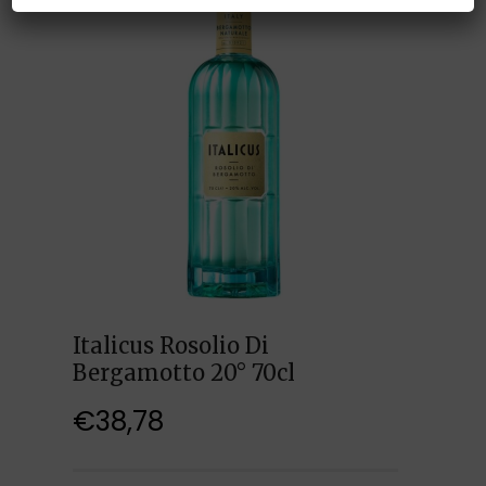
Italicus Rosolio Di
Bergamotto 20° 70cl
€
38,78